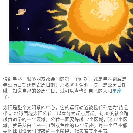
说到星座，很多朋友都会问的第一个问题，就是星座到底是
看公历日期还是农历日期？那我就再强调一次，是公历日期
哦！知道自己的公历生日，就可以查询到自己的太阳
星座
了。
太阳是整个太阳系的中心，它的运行轨道被我们称之为“黄道
带”。地球围绕太阳公转，以春分为起点算起，每30度就会跨
越黄道带的一个区域，公转一圈要跨越12个区域，这12个区
域，就是从白羊座一直到双鱼座的12个星座。每一个星座都
是地球围绕太阳旋转的一个阶段，代表着某个季节。