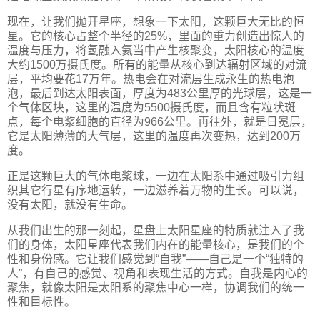
现在，让我们抛开星座，想象一下太阳，这颗巨大无比的恒
星。它的核心占整个半径的25%，里面的重力创造出惊人的
温度与压力，将氢融入氦当中产生核聚变，太阳核心的温度
大约1500万摄氏度。所有的能量从核心到达辐射区域的对流
层，平均要花17万年。热电会在对流层生成永生的热电泡
泡，最后到达太阳表面，厚度为483公里厚的光球层，这是一
个气体区块，这里的温度为5500摄氏度，而且含有粒状斑
点，每个电浆细胞的直径为966公里。再往外，就是日冕层，
它是太阳薄薄的大气层，这里的温度再次变热，达到200万
度。
正是这颗巨大的气体电浆球，一边在太阳系中通过吸引力组
织其它行星有序地运转，一边滋养着万物的生长。可以说，
没有太阳，就没有生命。
从我们出生的那一刻起，星盘上太阳星座的特质就注入了我
们的身体，太阳星座代表我们内在的能量核心，是我们的个
性和身份感。它让我们感觉到“自我”——自己是一个“独特的
人”，有自己的感觉、视角和表现生活的方式。自我是内心的
聚焦，就像太阳是太阳系的聚焦中心一样，协调我们的统一
性和目标性。