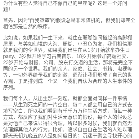
为什么有些人觉得自己不像自己的星座呢？这是一个好问
题！
首先，因为“自我塑造”的假设总是非常随机的，但我们却完全
相信那是自然的秩序。
比如说，如果我们一生下来，就住在珊瑚礁间搭起的高脚棚
屋里，与美如仙境的大海、珊瑚、小丑鱼为友，我们相信那
就是我们的全世界；如果我们出生在从1岁开始就举办生日
party、3岁就开始学习古典音乐、18岁开始参加高端社交、
23岁开始与财报、公司、股东打交道的生活，那将是完全不
同的另一个世界。我们的亲人、家庭、社会、书籍、电视等
等，一切外界给予我们的刺激，逐渐让我们形成了自己的世
界观，于是排列成一个又一个我们自认为合理的人生事件的
序列。
我们每个人，从出生那一刻起，就都会面对同样一件事情
——从生到死之间的一片空白，每个人都会用自己的方式去
填写空白，所以我们看到有千千万万种生活方式，而每一种
方式，都反应了我们对生活无意识的假设，每个人的假设总
是对他自己来说显得很合理，所以很多时候，我们就自然无
法理解其他人的行为。比如，追求自由自在生活的人难以理
解天天朝九晚五的人是如何度日的；沉迷于聚会寻找开心的