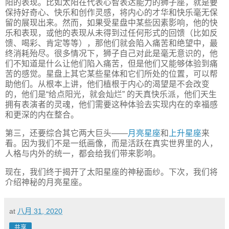
阳的表现。比如太阳在代表心智表达能力的狮子座，就是要
保持好奇心、快乐和创作灵感，将内心的才华和快乐毫无保
留的展现出来。然而，如果受星盘中某些因素影响，他的快
乐和表现，或他的表现从未得到过任何形式的回馈（比如反
馈、喝彩、肯定等等），那他们就会陷入痛苦和绝望中，最
终消耗殆尽。很多情况下，狮子自己对此是毫无意识的，他
们不知道是什么让他们陷入痛苦，但是他们又能够体验到痛
苦的感觉。星盘上其它某些星体和它们所处的位置，可以帮
助他们。从根本上讲，他们植根于内心的渴望是不会改变
的，他们是“给点阳光，就会灿烂” 的天真快乐派，他们天生
拥有表演者的灵魂，他们需要这种体验去实现内在的幸福感
和更深的内在整合。
第三，还要综合其它两大巨头——
月亮星座
和
上升星座
来
看。因为我们不是一纸画像，而是活跃在真实世界里的人，
人格与内外的统一，都会给我们带来影响。
现在，我们终于揭开了太阳星座的神秘面纱。下次，我们将
介绍神秘的月亮星座。
at
八月 31, 2020
共享