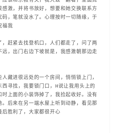
，应该和宗教有关，我大致一翻看，里面竟
很感激，并将书放好，想要和她交换联系方
代码，笔就没水了。心理按时一切随缘，于
祝福我
了，赶紧去找登机口，人们都走了，问了两
不远，出门右边下坡就是，我感激朝那边走
些人藏进很远处的一个房间，悄悄锁上门，
东西寻找，我要锁门口，H说让我用头上的
扣时上面的小装饰掉了，我捡起收好。没有
地。后来在另一端水屋上听到动静，看见那
最后胜利了，大家都很开心