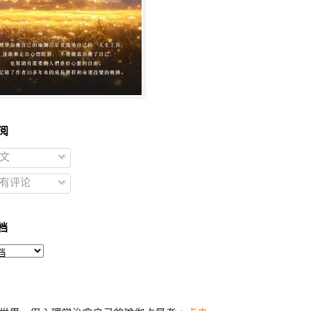
阅
文
有评论
档