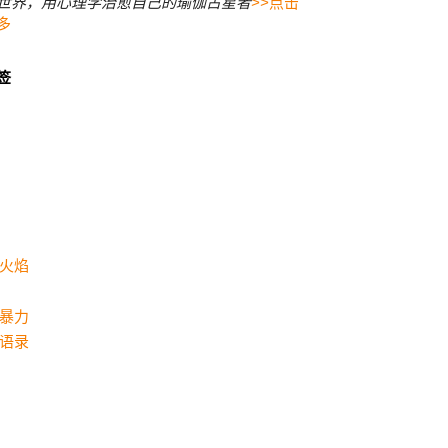
世界，用心理学治愈自己的瑜伽占星者
>>点击
多
签
火焰
暴力
语录