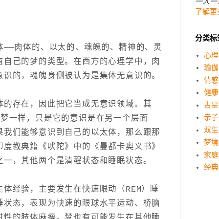
一人一
了解更
分类标
体——肉体的、以太的、魂魄的、精神的、灵
心理
有自己的梦的类型。在西方的心理学中，肉
瑜伽
意识的，魂魄身侧被认为是集体无意识的。
情感
健康
体的存在，因此把它当成无意识领域。其
占星
的梦一样，只是它的意识是在另一个层面
亲子
双生
果我们能够意识到自己的以太体，那么跟那
梦境
印度教典籍《吠陀》中的《曼都卡奥义书》
家庭
之一，其他两个是清醒状态和睡眠状态。
经典
体经验，主要发生在快速眼动（REM）睡
睡状态，表现为快速的眼球水平运动、桥脑
时性的肢体麻痹。梦也有可能发生在其他睡