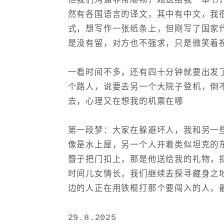
但我们沟通非常顺畅，她送给我一本书
然有各国语言的译文，其中有中文，我
式，想写作一张纸条上，但刚写了国家
是没有留，对方也不强求，只是微笑着
一看时间不多，还有四十分钟就要出发
个路人，说要去另一个大院子登机，倒
去，心理又在想我的机票在哪
第一段梦：大家在躲避坏人，我和另一
像是水上屋，另一个人开着类似坦克的
簪子把门扣上，那是他送给我的礼物，
时间儿女情长，我们继续去探寻藏身之
边的人正在用铁棍打那个要闯入的人，
29.8.2025