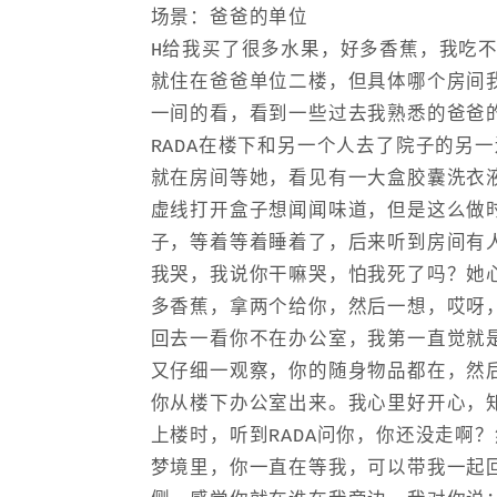
场景：爸爸的单位
H给我买了很多水果，好多香蕉，我吃不完
就住在爸爸单位二楼，但具体哪个房间
一间的看，看到一些过去我熟悉的爸爸
RADA在楼下和另一个人去了院子的另一
就在房间等她，看见有一大盒胶囊洗衣
虚线打开盒子想闻闻味道，但是这么做
子，等着等着睡着了，后来听到房间有人
我哭，我说你干嘛哭，怕我死了吗？她
多香蕉，拿两个给你，然后一想，哎呀
回去一看你不在办公室，我第一直觉就
又仔细一观察，你的随身物品都在，然
你从楼下办公室出来。我心里好开心，
上楼时，听到RADA问你，你还没走啊？
梦境里，你一直在等我，可以带我一起