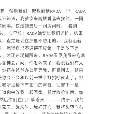
，然后我们一起想到给RADA一些，RADA
我不知道，我就拿来两根香蕉去找他，一间
的同事。快走到最后一间房间时， 看到
边，心里想：RADA确实比我们还忙，结果
液，直觉是丢在那里不想用的， 我就沿着
时，觉得自己不道德不应该，于是放下盒
，才迷迷糊糊醒来，RADA看见我醒来抱着
心领神会，问：你怎么来了，我说我们有太
，你还在爸爸办公室等我，赶紧回去，结果
是你会不会和以前一样不打招呼就走了，但
后我听见楼下有锁门的声音，往窗下一望，
知道你会等我一起回家，我就收拾东西，你
然后你们在门口聊着天......终于，我的
回家了。醒来时，我好开心，我将头转向右