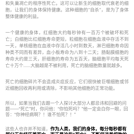
和失巢凋亡的程序性死亡。这可以让新生的细胞取代衰老的细
胞，让我们的身体保持健康。这种细胞的“自杀”，是为了身体
整体健康的利益。
一个健康的身体，红细胞大约每秒钟有一百万个被破坏和死
亡；白细胞比红细胞寿命更短，粒细胞在细胞血液中存活不到
一天，单核细胞在血液中存活几小时到数天，淋巴细胞寿命因
种类不同而有差异，血小板寿命为八到十二天；肠黏膜细胞的
寿命大约是三天，肝细胞的寿命为五百天，脑细胞平均每天死
亡十万个......大脑
越是不被利用
，死亡
的脑细胞数量就
越多。
死亡的细胞碎片不会造成炎症反应，它们很快被巨噬细胞或邻
近细胞回收再利用或清除，不影响其他细胞的正常功能。
所以，如果当我们去跟一个人探讨大部分人都忌讳和回避的问
题——“死亡”时，你问他：“你怕死吗？”他一定会白你一眼，回
答：“你神经病啊？！谁不怕死？！”
这些人也许并不知道，
作为人类，我们的身体，每分每秒都有