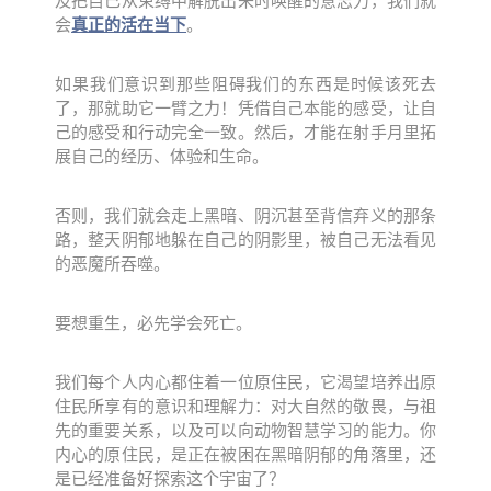
及把自己从束缚中解脱出来时唤醒的意志力，我们就
会
真正的活在当下
。
如果我们意识到那些阻碍我们的东西是时候该死去
了，那就助它一臂之力！凭借自己本能的感受，让自
己的感受和行动完全一致。然后，
才能在射手月里拓
展自己的经历、体验和生命。
否则，我们就会走上黑暗、阴沉甚至背信弃义的那条
路，整天阴郁地躲在自己的阴影里，被自己无法看见
的恶魔所吞噬。
要想重生，必先学会死亡。
我们每个人内心都住着一位原住民，它渴望培养出原
住民所享有的意识和理解力：对大自然的敬畏，与祖
先的重要关系，以及可以向动物智慧学习的能力。
你
内心的原住民，
是正在被困在黑暗阴郁的角落里，还
是已经准备好探索这个宇宙了
？