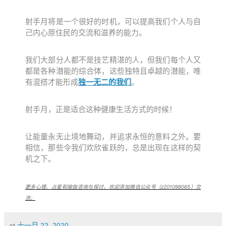
射手月将是一个很好的时机，可以提高我们个人与自
己内心原住民的交流和滋养的能力。
我们大部分人都不是技艺精湛的人，但我们每个人又
都是各种潜能的综合体，这些独特且卓越的潜能，唯
有混搭才能形成
独一无二的我们
。
射手月，正是适合这种健康生活方式的时候！
让能量永无止境地舞动，并追求永恒的意料之外。要
相信，那些令我们欢欣雀跃的，总是出现在这样的契
机之下。
更多心理、占星和瑜伽咨询与探讨，欢迎添加微信公众号（z201098065）交
流。
at
十一月 22, 2020