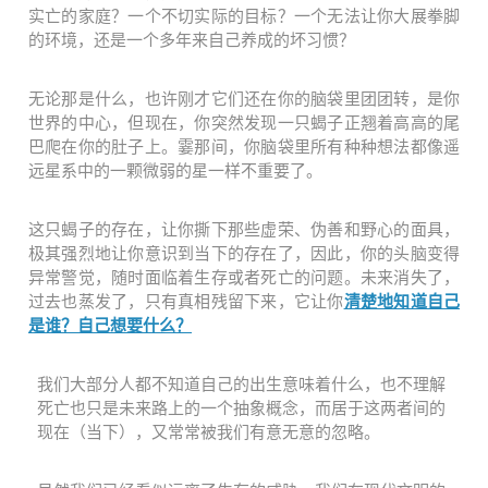
实亡的家庭？一个不切实际的目标？一个无法让你大展拳脚
的环境，还是一个多年来自己养成的坏习惯？
无论那是什么，也许刚才它们还在你的脑袋里团团转，是你
世界的中心，但现在，你突然发现一只蝎子正翘着高高的尾
巴爬在你的肚子上。霎那间，你脑袋里所有种种想法都像遥
远星系中的一颗微弱的星一样不重要了。
这只蝎子的存在，
让你撕下那些虚荣、伪善和野心的面具，
极其强烈地让你意识到
当下的存在
了，因此，你的头脑变得
异常警觉，随时面临着生存或者死亡的问题。未来消失了，
过去也蒸发了，只有真相残留下来，它让你
清楚地知道自己
是谁？自己想要什么？
我们大部分人都不知道自己的出生意味着什么，也不理解
死亡也只是未来路上的一个抽象概念，而居于这两者间的
现在（当下），又常常被我们有意无意的忽略。