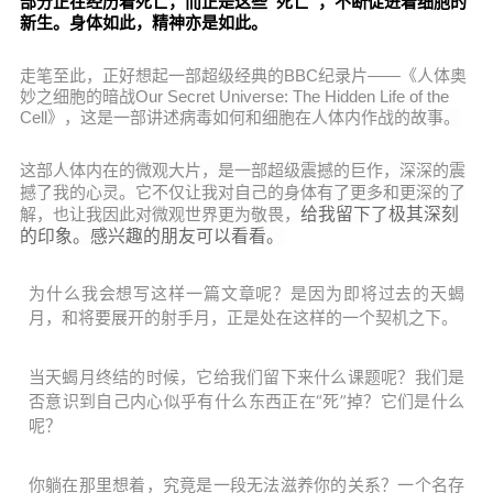
部分正在经历着死亡，而正是这些“死亡”，不断促进着细胞的
新生。身体如此，精神亦是如此。
走笔至此，正好想起一部超级经典的BBC纪录片——《人体奥
妙之细胞的暗战
Our Secret Universe: The Hidden Life of the
Cell
》，这是一部讲述
病毒如何和细胞在人体内作战的故事。
这部人体内在的微观大片，
是一部超级震撼的巨作，
深深的震
撼了我的心灵。它不仅
让我对自己的身体有了更多和更深的了
解，
也让我因此
对微观世界更为敬畏，
给我留下了极其深刻
的印象。感
兴趣的朋友可以看看。
为什么我会想写这样一篇文章呢？是因为即将过去的天蝎
月，和将要展开的射手月，正是处在这样的一个契机之下。
当天蝎月终结的时候，它给我们留下来什么课题呢？我们是
否意识到自己内心似乎有什么东西正在“死”掉？它们是什么
呢？
你躺在那里想着，究竟是一段无法滋养你的关系？一个名存