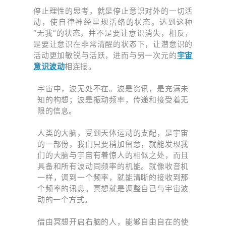
停止理性的思考，就是停止意识对外的一切活
动，使自律神经呈现活络的状态。达到这种
“无我”的状态，并不是要让意识消失，相反，
是要让意识在非常清醒的状态下，让潜意识的
活动更加敏锐与活跃，进而与另一次元的
宇宙
意识波动
相连接。
宇宙中，波无处不在。
波是资讯，是充满未
知的构想；
波是振动频率，传递和接受着无
限的信息。
人类的大脑，受到天体运动的支配，是宇宙
的一部份，我们只要稍加留意，就能发现我
们的大脑与宇宙有着惊人的相似之处，
而且
具备和所有波动同频率的机能。就像
收音机
一样，调到一个频率，就能清晰的接收到那
个频率的讯息。
冥想就是
调整自己与宇宙波
动的一个方式
。
借由冥想开启右脑的人，能够自由自在的使