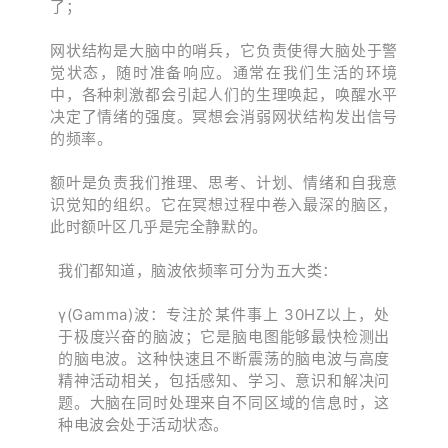
了；
网状结构是大脑中的哨兵，它负责使得大脑处于警
觉状态，随时准备响应。
通常在我们生活的环境
中，各种刺激都会引起人们的生理唤起，唤醒水平
决定了情绪的强度。冥想会消弱网状结构发出信号
的频率。
额叶是负责我们推理、思考、计划、情绪和自我意
识觉知的组织。它在冥想过程中卷入最深的脑区，
此时额叶区几乎是完全静默的。
我们都知道，脑波依频率可分为五大类：
γ(Gamma)波：专注於某件事上 30HZ以上，处
于
极度兴奋的脑波；它是脑电图能够最快检测出
的脑电波。这种快速且不断震荡的脑电波与高度
精神活动相关，包括感知、学习、意识和解决问
题。大脑在同时处理来自不同区域的信息时，这
种电波会处于活动状态。