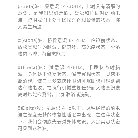
β(Beta)波：显意识 14-30HZ，此时具有清醒的
意识，是我们思维活跃、警觉和忙碌时的脑电
波，说明我们正处于比较兴奋和紧张的状态，称
为易生病波；
α(Alpha)波：桥樑意识 8-14HZ，临睡前状态，
放松冥想时的脑波，健康波，高免疫状态，分泌
脑内吗啡，有自愈能力；
θ(Theta)波：潜意识 4-8HZ，半睡状态时脑
波，身体处于修复状态，深度冥想状态，灵感不
断涌现。做白日梦或快速眼动睡眠期也可检测到
这种脑电波。在执行机械重复任务而大脑意识脱
离时也能检测出，比如淋浴或洗碗。
δ(Delta)波：无意识 4Hz以下，这种缓慢的脑电
波在深度无梦的恢复性睡眠中出现，在这种状态
下，我们会彻底失去对身体意识。入定冥想状态
可见到这种波。