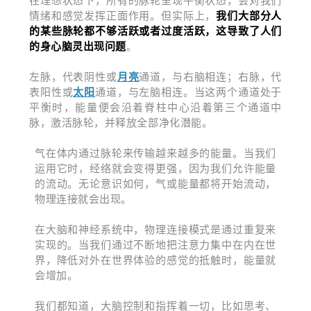
在理想状态下，
所有的脉轮呈现平衡状态，会对我们
情绪和感觉发挥正面作用。但实际上，
我们大部分人
的某些脉轮都不够活跃或者过度活跃，这导致了人们
的身心脑灵出现问题
。
左脉，代表阴性或
月亮
通道，与右脑相连；右脉，代
表阳性或
太阳
通道，与左脑相连。当这两个通道处于
平衡时，能量便会沿着脊柱中心沿着第三个通道中
脉，激活脉轮，并释放全部净化潜能。
气在体内通过脉轮来传输越来越多的能量。当我们
运用它时，经络就会变得更强，因为我们允许能量
的流动。无论意识如何，气或能量都将开始流动，
物理连接就会出现。
在大脑和神经系统中，物理连接模式是通过重复来
实现的。当我们通过不断地把注意力集中在内在世
界，降低对外在世界体验的感觉的抵触时，能量就
会增加。
我们都知道，大脑控制和指挥着一切，比如思考、