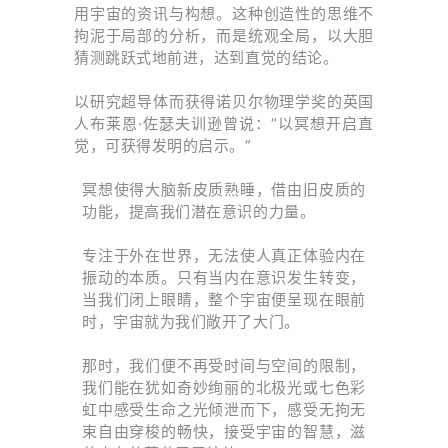
用宇宙的资讯与构想。这种创造性的思维不
拘泥于局部的分析，而是统观全局，以大胆
猜测跳跃式地前进，达到直觉的结论。
以研究超导体而获得诺贝尔物理学奖的英国
人布莱恩·佐瑟夫训逊曾说：“以冥想开启直
觉，可获得发明的启示。”
冥想使得大脑新皮质熟睡，借由旧皮质的
功能，提高我们潜在意识的力量。
专注于外在世界，无法使人真正体验内在
振动的本质。只有当内在意识发生转变，
当我们闭上眼睛，整个宇宙便呈现在眼前
时，宇宙就为我们敞开了大门。
那时，我们便不再受时间与空间的限制，
我们能在犹如奇妙绚丽的北极光或七色彩
虹中感受生命之光倾泄而下，感受无拘无
束自由穿梭的畅快，接受宇宙的智慧，滋