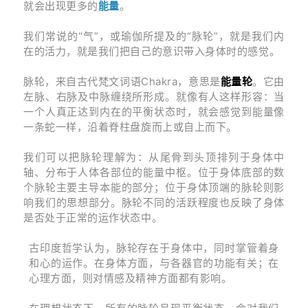
就会出现更多的
能量
。
我们常说的“气”，或瑜伽所提及的“脉轮”，就是我们内
在的活力，就是我们把自己的意识带入身体时的感觉。
脉轮，来自古代梵文词语Chakra，意思是
能量轮
。它由
左脉、右脉及中脉缠绕所形成。就像有人这样形容：当
一个人真正达到内在的平衡状态时，就会感觉到能量像
一条蛇一样，沿着脊柱盘旋而上或自上而下。
我们可以把脉轮理解为：从尾骨到头顶排列于身体中
轴、分布于人体各部位的能量中枢。位于身体底部的数
个脉轮主要主导本能的部分；位于身体顶端的脉轮则影
响我们的思想部分。脉轮不同的活跃程度也反映了身体
是否处于正常的运作状态中。
古印度哲学认为，脉轮存在于身体中，同时掌管着身
和心的运作。在身体方面，与各器官的功能有关；在
心理方面，则对情感及精神方面都有影响。