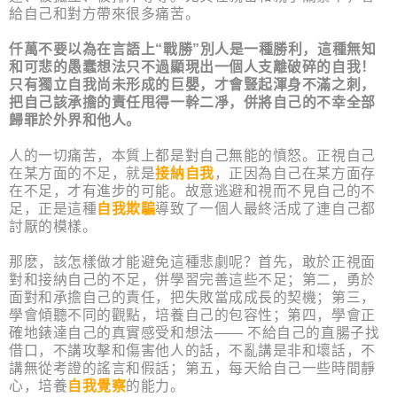
給自己和對方帶來很多痛苦。
仟萬不要以為在言語上“戰勝”別人是一種勝利，這種無知
和可悲的愚蠢想法只不過顯現出一個人支離破碎的自我！
只有獨立自我尚未形成的巨嬰，才會豎起渾身不滿之刺，
把自己該承擔的責任甩得一幹二凈，併將自己的不幸全部
歸罪於外界和他人。
人的一切痛苦，本質上都是對自己無能的憤怒。正視自己
在某方面的不足，就是
接納自我
，正因為自己在某方面存
在不足，才有進步的可能。故意逃避和視而不見自己的不
足，正是這種
自我欺騙
導致了一個人最終活成了連自己都
討厭的模樣。
那麽，該怎樣做才能避免這種悲劇呢？首先，敢於正視面
對和接納自己的不足，併學習完善這些不足；第二，勇於
面對和承擔自己的責任，把失敗當成成長的契機；第三，
學會傾聽不同的觀點，培養自己的包容性；第四，學會正
確地錶達自己的真實感受和想法—— 不給自己的直腸子找
借口，不講攻擊和傷害他人的話，不亂講是非和壞話，不
講無從考證的謠言和假話；第五，每天給自己一些時間靜
心，培養
自我覺察
的能力。