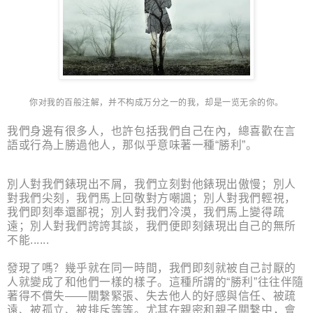
你对我的百般注解，并不构成
万分之一的我，却是一览无余的你。
我們身邊有很多人，也許包括我們自己在內，總喜歡在言
語或行為上勝過他人，那似乎意味著一種“勝利”。
別人對我們錶現出不屑，我們立刻對他錶現出傲慢；別人
對我們尖刻，我們馬上回敬對方嘲諷；別人對我們輕視，
我們即刻奉還鄙視；別人對我們冷漠，我們馬上變得疏
遠；別人對我們誇誇其談，我們便即刻錶現出自己的無所
不能......
發現了嗎？幾乎就在同一時間，我們即刻就被自己討厭的
人就變成了和他們一樣的樣子。這種所謂的“勝利”往往伴隨
著得不償失——關繫緊張、失去他人的好感與信任、被疏
遠、被孤立、被排斥等等。尤其在親密和親子關繫中，會