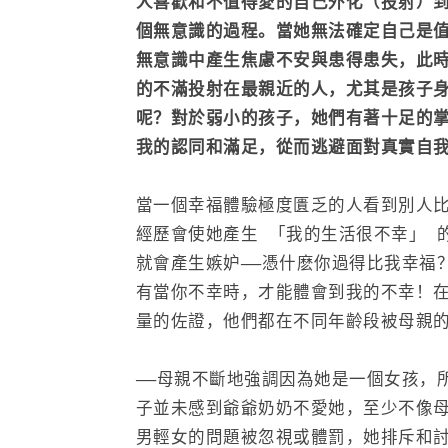
人喜歡和不值得愛的自己外化（投射）
個無意識的過程。當她無法確定自己是
無意識中產生焦慮不安與患得患失，此
的不滿投射在最親近的人，尤其是孩子
呢？對於弱小的孩子，她們有著十足的
我的認同和滿足，從而逃避面對真實自
當一個幸福體驗極度匱乏的人看到別人
經歷會使她產生 「我的生活很不幸」 
就會產生嫉妒——憑什麽你過得比我幸福
有當你不幸時，才能體會到我的不幸！
量的佐證，他們都在不同年齡段被母親
——母親不斷地強調因為她是一個女孩，
子並未感到爺爺奶奶不愛她，至少不像
男輕女的問題被忽視或體罰，她排斥和