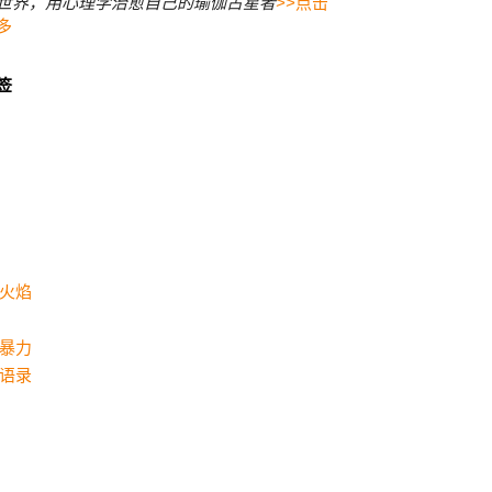
世界，用心理学治愈自己的瑜伽占星者
>>点击
多
签
火焰
暴力
语录