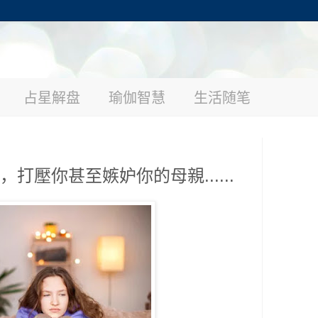
占星解盘
瑜伽智慧
生活随笔
壓你甚至嫉妒你的母親......