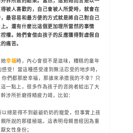
到外界所致的結果。當然，這對她而言是以一
值得被人喜歡的，自己會被人所愛時，就會在
時，最容易和最方便的方式就是將自己對自己
身上。還有什麽比這個更加理所當然的事情
掌控權。她們會借由孩子的反應獲得對虛假自
我的痛苦。
比她
幸福
時，內心會很不是滋味，糟糕的童年
的感受！當這種感受達到無法忍受的地步時，
？你們都那麽幸福，那誰來承擔我的不幸？只
在這一點上，很多作為孩子的咨詢者給出了大
的幹涉所折磨得精疲力竭，比如：
所以總是得不到爺爺奶奶的寵愛，但事實上孩
母親所說的那樣極端。這表明母親曾經因為重
討厭女性身份；