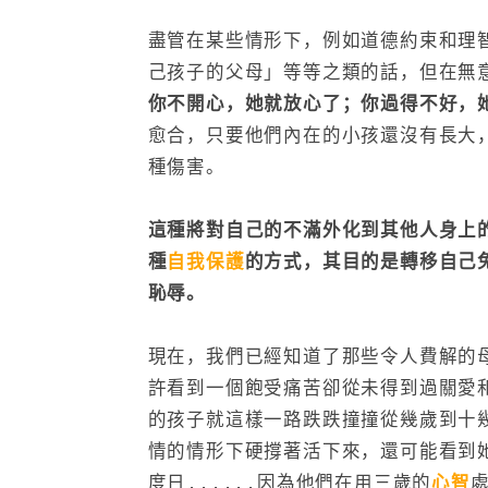
盡管在某些情形下，例如道德約束和理
己孩子的父母」等等之類的話，但在無
你不開心，她就放心了；你過得不好，
愈合，只要他們內在的小孩還沒有長大
種傷害。
這種將對自己的不滿外化到其他人身上
種
自我保護
的方式，其目的是轉移自己
恥辱。
現在，我們已經知道了那些令人費解的
許看到一個飽受痛苦卻從未得到過關愛
的孩子就這樣一路跌跌撞撞從幾歲到十
情的情形下硬撐著活下來，還可能看到
度日......因為他們在用三歲的
心智