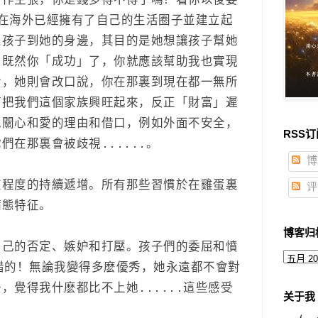
自作主張，你是錢多得不得了嗎？看你以後要
在海外已經擁有了自己的生活圈子並建立起
恿孩子到她的身邊，其目的是她想讓孩子幫她
，既然你「成功」了，你就應該幫助我也實現
活，她則會改口說，你在那裏到現在都一無所
何把我們這個家族興旺起來，反正「財富」遲
似關心和愛的理由和借口，例如外面不安全，
RSS订
在那裏會被歧視......。
博
重程度的持續遞增。所有那些習慣於在雞蛋裏
评
病態特征。
博客归
自己的否定、嫉妒和打壓。孩子們的委屈和憤
錯的！無論我變得多麽優秀，她永遠都不會對
覺得我什麽都比不上她......這些感受
关于我