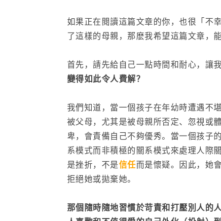
如果正在閱讀這篇文章的你，也很「不
了這樣的母親，那麽我希望這篇文章，
首先，請先給自己一點時間和耐心，讓我
變得如此令人費解？
我們知道，當一個孩子在年幼時遭遇不
被父母，尤其是被母親所否定、忽視或體罰
卑，會責備自己不夠優秀。當一個孩子
系模式而非積極的關系模式來處理人際
是挫折，不是
信任
而是懷疑。因此，她
拒絕她或拋棄她。
那個隨時隨地習慣於苛責和打壓別人的