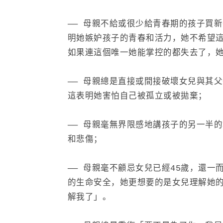
—— 母親不給或很少給青春期的孩子買
明她嫉妒孩子的青春和活力，她不希望
如果連這個唯一她能掌控的都失去了，
—— 母親總是直接或間接破壞女兒與其
這表明她害怕自己被孤立或被拋棄；
—— 母親毫無界限感地講孩子的另一半
和悲傷；
—— 母親毫不顧忌女兒已經45歲，還
的生命安全，她更想要的是女兒理解她的
解我了」。