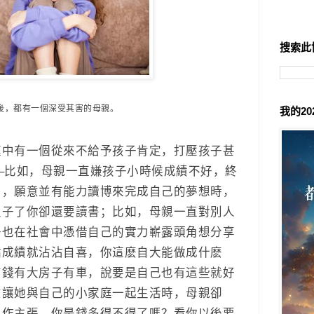
搜索此
後，都有一個深受其害的母親。
我的2
庭中有一個從來不給予孩子肯定，打壓孩子甚
—
比如，母親一直嫌孩子小時候成績不好，終
向，願意並有能力讀博來完成自己的夢想時，
生子了你卻還要讀書；
比如，母親一直對別人
子也在社會中憑借自己的實力嶄露頭角想分享
點成績就沾沾自喜，你這麽自大能做成什麽
有錢有大房子有車，說要是自己也有這些就好
意讓她與自己的小家庭一起生活時，母親卻