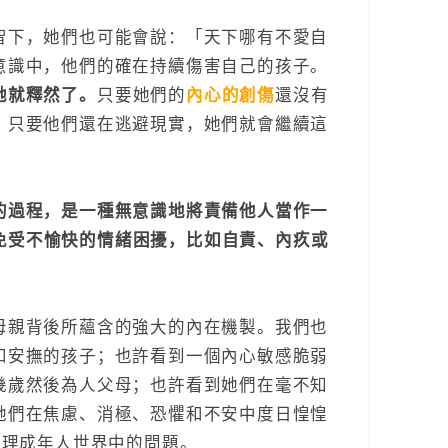
智下，她們也可能會說：「天下哪有不愛自
意識中，他們的確在持續傷害自己的孩子。
她就釋然了。
只要她們的
內心的創傷
還沒有
，只要他們還在逃避現實，她們就會繼續這
的過程，是一種無意識地將責備他人當作一
免受不愉快的情緒困擾，比如自責、內疚或
母親背後所蘊含的強大的內在機製。我們也
和安撫的孩子；也許看到一個內心敏感脆弱
幾歲然後為人父母；也許看到她們在毫不知
她們在焦慮、消極、恐懼和不安中度日惶惶
處理成年人世界中的問題。