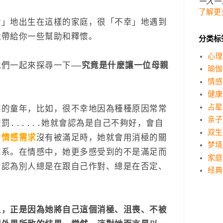
一人一
了解更
幸」地出生在這樣的家庭，很「不幸」地遇到
能帶給你一些幫助和釋懷。
分类标
心理
們一起來探尋一下——
究竟是什麽讓一位母親
瑜伽
情感
健康
占星
堪的童年，比如，很不幸地因為種種原因常常
亲子
......她就會認為是自己不夠好，會自
双生
的
情感需求
沒有被滿足時，她就會用消極的關
梦境
關系。在情感中，她更多感受到的不是滿足而
家庭
會認為別人總是在跟自己作對、總是在否定、
经典
人，正是因為她將自己這個消極、沮喪、不被