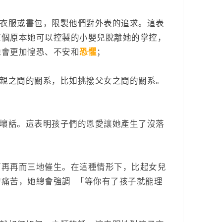
新衣服或書包，限製他們對外表的追求。這表
這個原本她可以控製的小嬰兒脫離她的掌控，
她會更加惶恐、不安和
恐懼
；
父親之間的關系，比如挑撥父女之間的關系。
的壞話。這表明孩子們的恩愛讓她產生了沒落
一而再再而三地催生。在這種情形下，比起女兒
痛苦，她總會強調 「等你有了孩子就能理