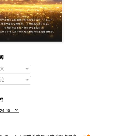
阅
文
论
档