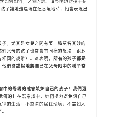
早就如何如何」之類的話。這表明她對孩子充
為孩子讓她遭遇現在這番境地時，她會表現出
孩子，尤其是女兒之間有著一種莫名其妙的
懲罰父母的孩子也常會有同樣的想法；很多
有相同的說辭）。這表明，
所有的孩子都是
。他們會錯誤地將自己在父母眼中的樣子當
病態中的母親的確會嫉妒自己的孩子！我們還
遺傳的！
在潛意識中，她們極力避免讓自己
規律的生活；不整潔的居住環境；不盡如人
面。