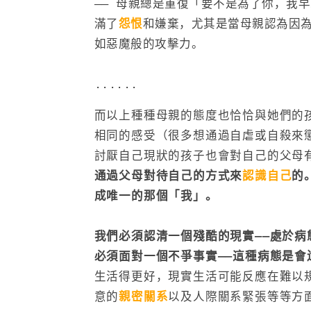
—— 母親總是重復「要不是為了你，我
滿了
怨恨
和嫌棄，尤其是當母親認為因
如惡魔般的攻擊力。
......
而以上種種母親的態度也恰恰與她們的
相同的感受（很多想通過自虐或自殺來
討厭自己現狀的孩子也會對自己的父母
通過父母對待自己的方式來
認識自己
的
成唯一的那個「我」。
我們必須認清一個殘酷的現實——處於
必須面對一個不爭事實——這種病態是會
生活得更好，現實生活可能反應在難以
意的
親密關系
以及人際關系緊張等等方