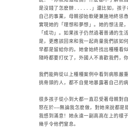
說：「你就知道瞎搞，什麽都不了解就
是沒錢了怎麽辦......」
還比如，孩子
自己的事業，母親卻始軟硬兼施地終慫
實現她的「理想和夢想」。她的想法是
「成功」。如果孩子仍然過著普通的生
是，更應該回來和我一起商量我們該如
早都是留給你的。她會始終找出種種看
隨時都要打仗了，外國人不喜歡我們，你們
我們能夠從以上種種案例中看到病態嚴
挑骨頭的人，都不自覺地暴露著自己的
很多孩子從小到大都一直忍受著母親對
怒在於——無論我怎麽做，對她來說都是
我感到滿意！她永遠一副高高在上的樣子，
幾乎令他們窒息。