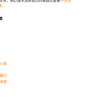
世界，用心理学治愈自己的瑜伽占星者
>>点击
多
签
火焰
暴力
语录