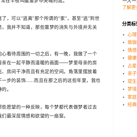
生常常在半夜叫醒噩梦中哭喊的我。
一人一
了解更
，可以“逃离”那个所谓的“家”，甚至“逃”到世
分类标
是，我并不知道，那些噩梦的消失与外境并无关
心理
瑜伽
情感
的心看待周围的一切之后，有一晚，我做了一个
健康
母亲在一起平静而温暖的画面——梦里母亲的房
占星
光、房间干净而且有充足的空间。角落里摆放着
亲子
步的装饰......而且在那之后的这些年里，我也
双生
静的。
梦境
家庭
经典
那些愿望的一种反映，每个梦都代表做梦者过去
我们最深层情感和欲望的一扇窗。