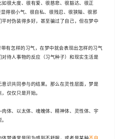
比如很大度、很有爱、很慈悲、很豁达、很正
题，便显得很小气、很自私、很残忍、很狭隘、很邪
们平时伪装得多好，甚至骗过了自己，但
在梦中
时带有怎样的习气，在梦中就会表现出怎样的习气
们对待人事物的反应（习气种子）和现实生活
是
无意识共同参与的结果。
那么在灵性层面，梦
是
点，仅仅只是开始。
—肉体、以太
体
、魂魄
体
、精神
体
、灵性
体
、宇
型。
肉
体
梦通常是因为感到不舒服，或者是某种
不自