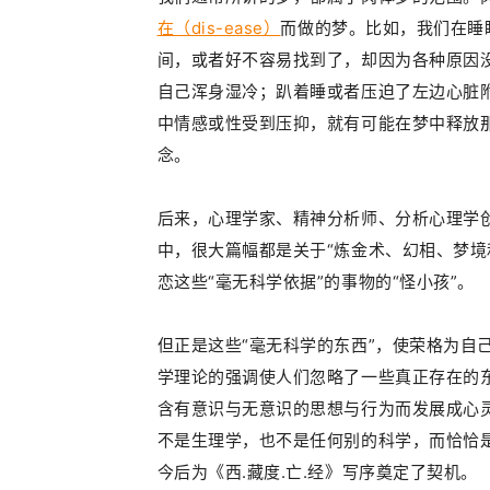
在（dis-ease）
而做的梦。比如，我们在睡
间，或者好不容易找到了，却因为各种原因
自己浑身湿冷；趴着睡或者压迫了左边心脏
中
情感或性受到压抑，就有可能在梦中释放
念。
后来，心理学家、精神分析师、分析心理学
中，很大篇幅都是关于“炼金术、幻相、梦境
恋这些
“毫无科学依据”的事物的“怪小孩”。
但正是这些“毫无科学的东西”，使荣格为自
学理论的强调使人们忽略了一些真正存在的
含有意识与无意识的思想与行为而发展成心
不是生理学，也不是任何别的科学，而恰恰是关
今后为《西.藏度.亡.经》写序奠定了契机。