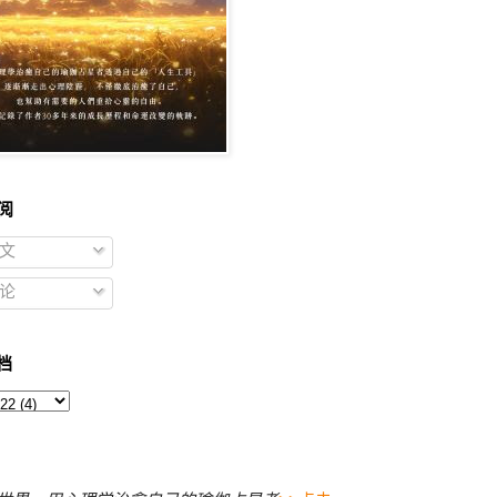
阅
文
论
档