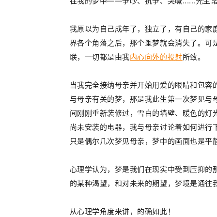
在我的梦中——争吵、抗争、哭喊......先
我原以为自己成年了，独立了，有自己的家庭了
界各个角落之后，那个噩梦就会消失了。可
联，一切都是由我
内心向外的投射
所致。
当我完全接纳母亲并开始用爱的眼睛和包容
与母亲有关的梦，那是我此生第一次梦见与
间刚刚重新装修过，雪白的墙壁、暖色的灯
尚未安装的电器，我与母亲讨论着如何进行下一
只是偶尔几次梦见母亲，梦中的画面也是平
心理学认为，梦是我们在现实中受到压抑的
的某种渴望，和对未来的期望，梦境是通往
从心理学角度来讲，的确如此！