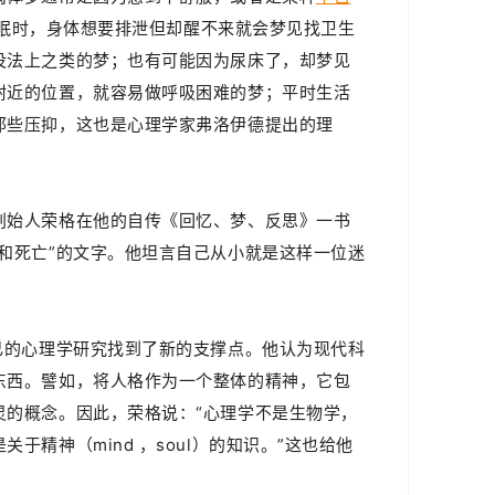
眠时，身体想要排泄但却醒不来就会梦见找卫生
没法上之类的梦；也有可能因为尿床了，却梦见
附近的位置，就容易做呼吸困难的梦；平时
生活
那些压抑，这也是心理学家弗洛伊德提出的理
创始人荣格在他的自传《回忆、梦、反思》一书
和死亡”的文字。他坦言自己从小就是这样一位迷
己的心理学研究找到了新的支撑点。他认为现代科
东西。譬如，将人格作为一个整体的精神，它包
灵的概念。因此，荣格说：“心理学不是生物学，
于精神（mind ，soul）的知识。”这也给他