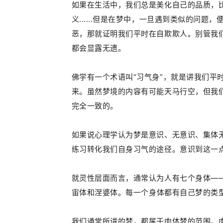
如果在生活中，我们总是美化自己的品质，
义......但是在梦中，一旦遇到类似的问
恶，那就证明我们平时在自欺欺人。
别管我
都会
显露无遗
。
佛学有一个术语叫“习气
身
”，就是讲我们平
来。虽然梦境的内容有可能天马行空，但我
完全一致的。
如果说心理学认为
梦是意识、无意识、集体
练习转化我们自身习气的途径。意识到这一
就灵性层面而言，通常认为人有七个身体—
宙
体
和涅婆
体
。
每一个身体都有自己梦的类
我们通常所讲的梦，都属于肉
体
梦的范围。