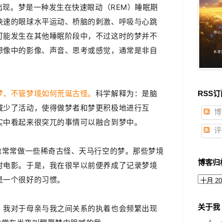
出现。
梦是一种
发生在快速眼动（REM）睡眠期
快速的眼球水平运动、桥脑的刺激、呼吸与心跳
可能发生在其他睡眠阶段中，不过这时的梦并不
想像中的影像、声音、思考或感觉，通常是非自
梦，不管梦境如何荒诞古怪。
科学
解释为：是脑
RSS订
减少了活动，使得做梦者和梦更积极地进行互
博
实中看起来很突兀的事情可以融合到梦中。
评
也常常做一些稀奇古怪、天马行空的梦。那些梦境
博客归
时电影。于是，我在很早以前便养成了记录梦境
是一个很好的习惯。
关于我
，我对于母亲与我之间关系的执着也会频繁出现