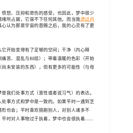
、愤怒、压抑和悲伤的感受，也因此，梦中很少
情绪所占据，它容不下任何其他。而当我
透过内
真心认为那是宇宙的恩赐之后，我的心灵有了更
么它开始变得
有了足够的空间；
干净（内心释
到痛苦、混乱与纠结）；带着温暖的色彩（开始
（
尚未安装的东西
），但有更多的可能性（
与母
梦是我们处事方式（禀性或者说习气）的表达。
人处事方式和梦中是一致的。如果平时一遇到芝
情形也会；
平时喜欢挑剔别人，对别人诸多不
；
平时对人事物过于执着，梦中也会很执着......