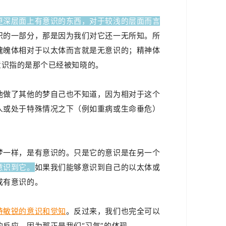
更深层面上有意识的东西，对于较浅的层面而言
识的一部分，那是因为我们对它还一无所知。
所
魂魄体相对于
以太体而言就是
无意识的
；
精神体
..有意识指的是那个已经被知晓的。
他做了其他的梦自己也不知道，因为相对于这个
人或处于特殊情况之下（例如重病或生命垂危）
梦一样，是有意识的。只是它的意识是在另一个
意识到它。
如果我们能够意识到自己的以太体或
成有意识的。
持敏锐的意识和觉知
。反过来，我们也完全可以
反应。因为那正是我们“习气”的体现。