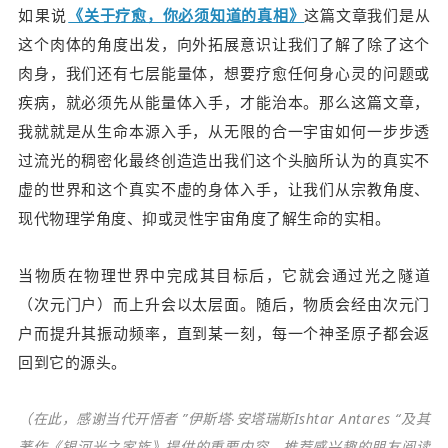
如果说
《关于疗愈，你必须知道的真相》
这篇文章我们是从
这个肉体的角度出发，向外拓展意识让我们了解了除了这个
肉身，我们还有七层能量体，想要疗愈任何身心灵的问题或
疾病，就必须先从能量体入手，才能治本。那么这篇文章，
我就就是从生命本源入手，从无限的合一宇宙如何一步步透
过流光的稠密化最终创造造出我们这个头脑所认为的真实不
虚的世界和这个真实不虚的身体入手，让我们从宗教角度、
现代物理学角度、抑或灵性宇宙角度了解生命的实相。
当物质在物理世界中完成其目标后，它就会通过光之隧道
（次元门户）而上升会以太层面。随后，物质会经由次元门
户而提升其振动频率，直到某一刻，每一个神圣原子都会返
回到它的源头。
（在此，感谢当代开悟者 ”
伊斯塔‧安塔瑞斯
Ishtar Antares “及其
著作《银河光之家族》提供的重要内容。推荐感兴趣的朋友阅读