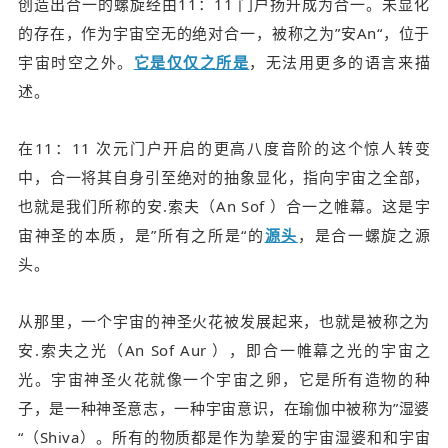
创造出合一的螺旋经由11：11 门户扬升成为合一。未显化
的存在，作为宇宙空无的绝对合一，被称之为”安An“，位于
宇宙时空之外。
它是仅仅之所是
，无法用更多的语言来描
述。
在11：11 次元门户开启的更高八度音阶的这个
惊人转变
中，合一将其自身引至绝对的抽象显化，指向宇宙之全部，
也就是我们所称的安.索夫（An Sof ）
合一之帷幕
。这是宇
宙神圣的本质，是”所有之所是“的
源头
，是合一螺旋之源
头。
从那里，一个宇宙的神圣火花被发展起来，也就是被称之为
安.索夫之光（An Sof Aur ），即合一帷幕之光的宇宙之
光。宇宙神圣火花就像一个宇宙之卵，它是所有造物的种
子，是一种神圣意志，一种宇宙意识，在瑜伽中被称为”湿婆
“（Shiva）。所有的物质都是作为挚爱的宇宙湿婆和和宇宙