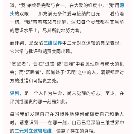
道，“我”始终是完整与合一。在大爱的维度中，“我”用
源
头
的双眼——那充满无条件爱与接纳的目光——看待着
一切。“我”带着慈悲与理解，深知每个灵魂都在其当前
的意识水平上，尽其所能地努力着。
而评判，是深陷
三维世界
中二元对立逻辑的典型表现。
它常常与批评和谴责共同出现。
“觉醒者”，会在“过错”或“责难”中看见理解与成长的机
会；而“沉睡者”，即尚处于“无明”之中的人，满眼都是对
方的过错和可指责之处。
评判
，是一个人作为生命，尚未觉醒的标志。至少，在
评判或谴责的那一刻是如此。
每当我们发现自己在习惯性地评判或谴责自己和他人
时，请意识到——在那一刻，自己已经深陷三维世界中
的
二元对立逻辑思维
，偏离了存在的真相。