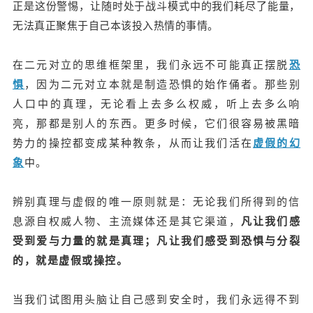
正是这份警惕，让随时处于战斗模式中的我们耗尽了能量，
无法真正聚焦于自己本该投入热情的事情。
在二元对立的思维框架里，我们永远不可能真正摆脱
恐
惧
，因为二元对立本就是制造恐惧的始作俑者。那些别
人口中的真理，无论看上去多么权威，听上去多么响
亮，那都是别人的东西。更多时候，它们很容易被黑暗
势力的操控都变成某种教条，从而让我们活在
虚假的幻
象
中。
辨别真理与虚假的唯一原则就是：无论我们所得到的信
息源自权威人物、主
流媒体还是其它渠道，
凡让我们感
受到爱与
力量的就是真理；凡让我们感受到恐惧与分裂
的，就是虚假或操控。
当我们试图用头脑让自己感到安全时，我们永远得不到