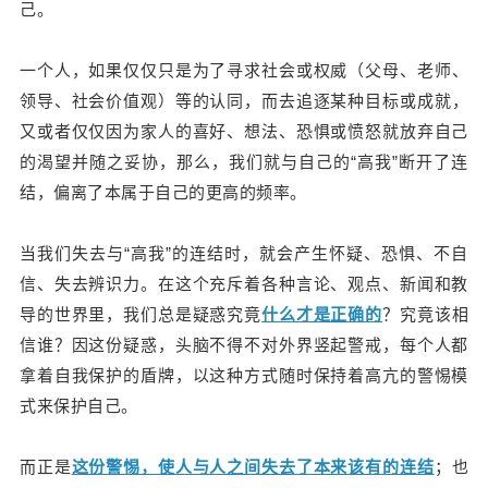
己。
一个人，如果仅仅只是为了寻求
社会或权威（父母、老师、
领导、社会价值观）等的
认同，而去追逐某种目标或成就，
又或者仅仅因为家人的喜好、想法、恐惧或愤怒就放弃自己
的渴望并随之妥协，那么，我们就与自己的“高我”断开了连
结，偏离了本属于自己的更高的频率。
当我们失去与“高我”的连结时，就会产生怀疑、恐惧、不自
信、失去辨识力。在这个充斥着各种言论、观点、新闻和教
导的世界里，我们总是疑惑究竟
什么才是正确的
？究竟该相
信谁？因这份疑惑，头脑不得不对外界竖起警戒，每个人都
拿着自我保护的盾牌，以这种方式随时保持着高亢的警惕模
式来保护自己。
而正是
这份警惕，使人与人之间失去了本来该有的连结
；也