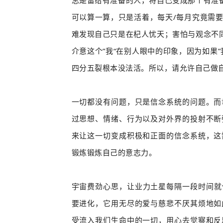
可以算一算，只是活着，每天/每月究竟需
难发现自己只是在杞人忧天；害怕
与观念不
介意
这个”我“在别人眼中的
印象，因为如果”
四分五裂根本没法活。所以，请允许自己做自己，
一切都没有问题，只是信念系统的问题。而
过
思想、情绪、行为以及对外界的投射不断
来让这一切变成积极和正面的信念系统，这
锻炼锻炼自己的意志力。
宇宙费劲心思，让业力土星每隔一段时间就
要进化，它用无尽的爱与慈悲不厌其烦地如
受流入我们生命中的一切，用心去觉察和反