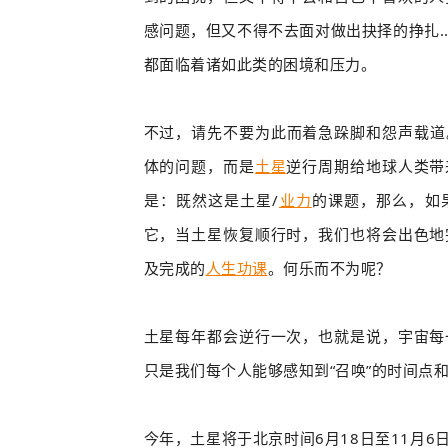
感问题，但又不得不去面对做出抉择的挣扎...
都面临着诸如此类的困境和压力。
不过，请先不要为此而着急跺脚和怨声载道
体的问题，而是
土星
逆行周期给地球人类带
是：既然这是土星/
业力
的课题，那么，如
它，当土星恢复顺行时，我们也将会出色地
及完成的
人生功课
。何乐而不为呢？
土星每年都会逆行一次，也就是说，宇宙每
只是我们每个人能够感知到“召唤”的时间点
今年，土星将于北京时间6月
18日至11月