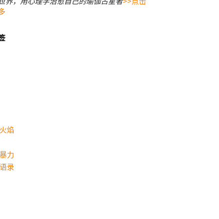
世界，用心理学治愈自己的瑜伽占星者
>>点击
多
签
火焰
暴力
语录