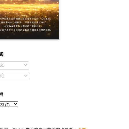
阅
文
论
档