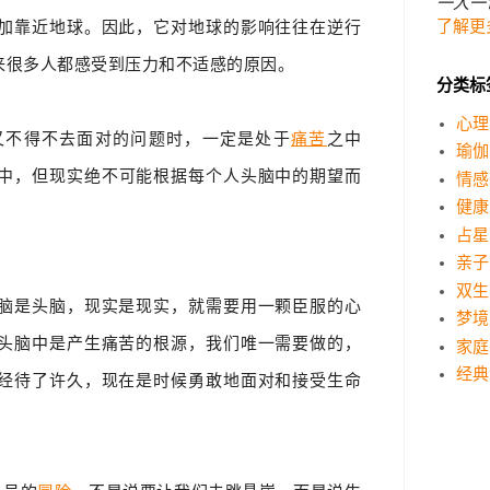
一人一
加靠近地球。因此，它对地球的影响往往在逆行
了解更
来很多人都感受到压力和不适感的原因。
分类标
心理
又不得不去面对的问题时，一定是处于
痛苦
之中
瑜伽
中，但现实绝不可能根据每个人头脑中的期望而
情感
健康
占星
亲子
双生
脑是头脑，现实是现实，就需要用一颗臣服的心
梦境
头脑中是产生痛苦的根源，我们唯一需要做的，
家庭
经典
经待了许久，现在是时候勇敢地面对和接受生命