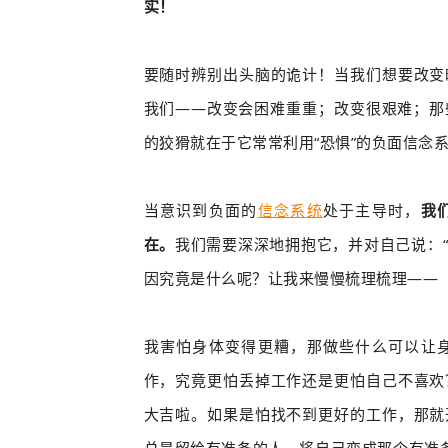
实！
要随时辨别出头脑的诡计！当我们想要改变
我们——改变会困难重重；改变很艰难；那
的狡猾就在于它常常利用“恐惧”的负面信念系
当意识到
负面的
信念系统
处于主导时，
我
在。
我们需要深深地拥抱它，并对自己说：
因究竟是什么呢？让我来慢慢梳理梳理——
我害怕身体变得更糟，那做些什么可以让
作，究竟更怕丢掉工作还是更怕自己不喜欢
大吉啦。如果
是怕找不到更好的工作，那就
总是留给有准备的人，将自己变成那个有准备的