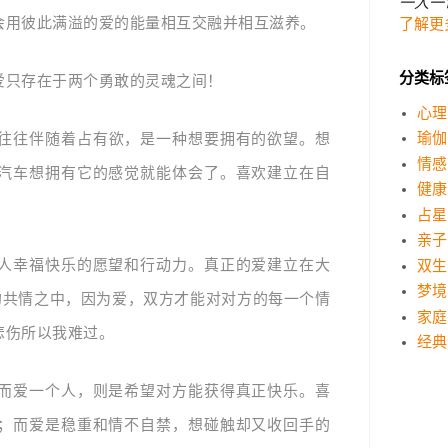
一人一
会用彼此满溢的爱的能量相互交融并相互滋养。
了解更
分类标
爱
只存在于两个勇敢的灵魂之间！
心理
往往伴随着占有欲，是一种想要拥有的欲望。想
瑜伽
情感
汽车想拥有它的感觉就能体会了。喜欢建立在自
健康
占星
亲子
人幸福快乐的愿望和行动力。真正的爱建立在大
双生
梦境
刻的共情之中，因为爱，双方才能对对方的每一个情
家庭
悲伤所以我难过。
经典
而爱一个人，则是希望对方能获得真正快乐。喜
；而爱是稳重和情不自禁，想碰触却又收回手的