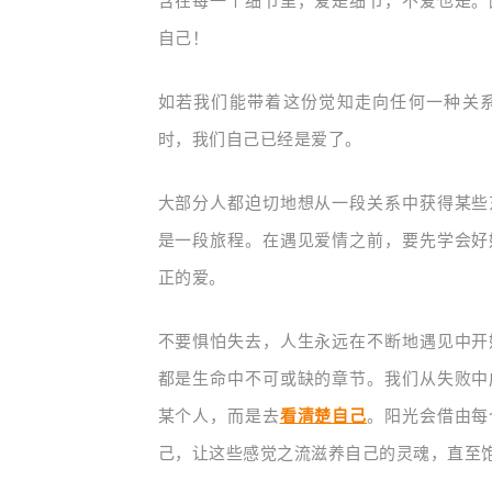
含在每一个细节里，爱是细节，不爱也是。
自己！
如若我们能
带着这份觉知
走向任何一种关
时，我们自己已经是爱了。
大部分人都迫切地想从一段关系中获得某些
是一段旅程。在遇见爱情之前，要先学会好
正的爱。
不要惧怕失去，
人生永远在不断地遇见中开
都是生命中不可或缺的章节。
我们从失败中
某个人，而是去
看清楚自己
。
阳光会借由每
己，让这些感觉之流滋养自己的灵魂，直至