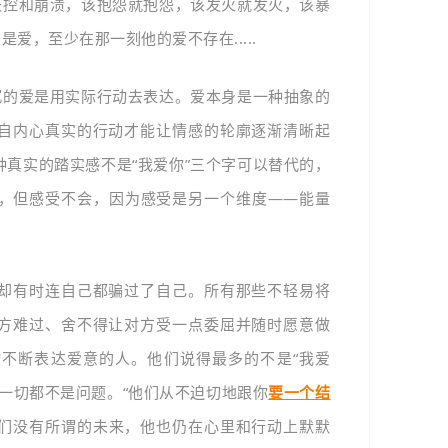
失控和崩溃，
该抱怨就抱怨，该发火就发火，该暴
是爱，至少在那一刻他的爱不存在.....
沉的爱是用实际行动去表达。爱本身是一种抽象的
自内心真实的行动才能让情感的轮廓逐渐清晰起
真实的踏实感不是“我爱你”三个字可以替代的，
，但感受不会，因为感受是另一个维度——能量
却有时连自己都骗过了自己。所有那些不轻易将
方难过、舍不得让对方受一点委屈并随时愿意做
不断表达爱意的人。他们说得最多的不是“我爱
，一切都不是问题。“他们从不迫切地跟你
要一个结
们没有所谓的未来，他也仍在心里和行动上默默