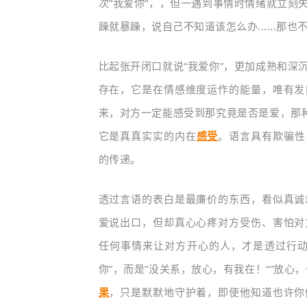
次”我爱你“，，但一
遇到事情时情绪就立刻
躁就暴躁，说自己不知道该怎么办......
那也不
比起张开闭口就说“我爱你”，更加成熟和深
存在，它是在情感维度运作的能量，唯有发
来，对方一定能感受到那究竟是否是爱，那种
它是真真实实的内在
感受
。语言具有欺骗性
的传递。
透过言语的表白是最廉价的东西，看似真诚
爱说出口，但却真心心疼对方受伤、害怕对
任何事情来让对方开心的人，才是透过行动
你”，而是”没关系，放心，有我在！“”放心
果
，只是默默地守护着，即使他知道也许你