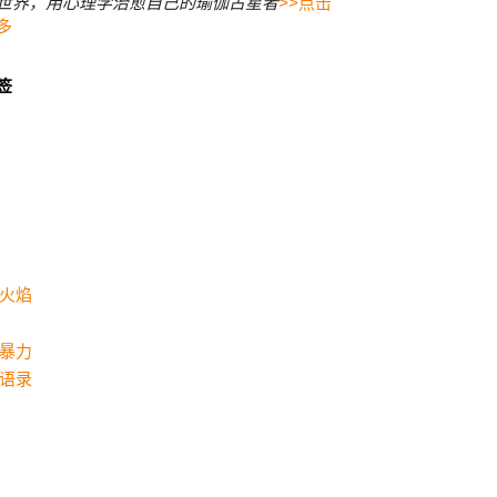
世界，用心理学治愈自己的瑜伽占星者
>>点击
多
签
火焰
暴力
语录