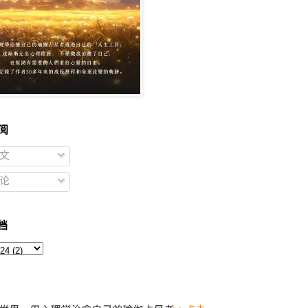
阅
文
论
档