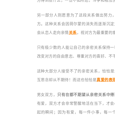
方得到些什么，一旦不如所愿，斗争和相互
另一部分人则愿意为了这段关系做出努力
方。这种关系会因荷尔蒙的消失而逐渐沉淀
会从恋人走向亲情
关系
，视对方为最重要的
只有极少数的人能让自己的亲密关系保持一
改变对方的自由意志、尊重对方的喜好、不
这种大部分人接受不了的亲密关系，恰恰是
互思念却从不期待！而这也恰恰是
真爱的表
男女双方，
只有在都不期望从亲密关系中得
有爱，双方才会非常警醒地活在当下，才会
起的瞬间；因为有爱，每一件小事，每一