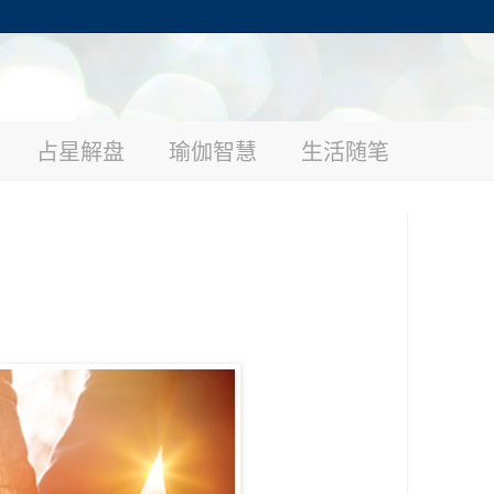
占星解盘
瑜伽智慧
生活随笔