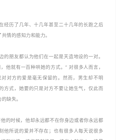
在经历了几年、十几年甚至二十几年的长跑之后
了共情的感知力和能力。
边的朋友都认为他们在一起是天造地设的一对。
，他就有一百种哄她的方式。” 对很多人而言，
己对对方的爱是毫无保留的。
然而，男生却不明
的方式，她要的只是对方不要让她生气，仅此而
力的缺失。
要他的时候，他却永远都不在你身边或者你永远都
刻他所说的爱并不存在；也有
很多人每天说很多