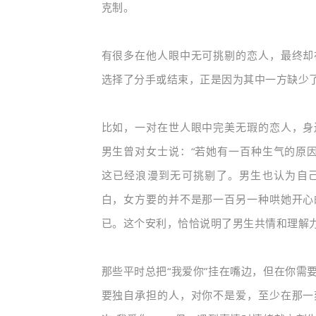
克制。
有很多在他人眼中无可挑剔的恋人，最终却
选择了分手或结束，正是因为其中一方缺少
比如，一对在世人眼中完美无瑕的恋人，身
男生曾对女士说：“若她有一百种生气的原因
这已经浪漫到无可挑剔了。
男生也认为自
白，女方要的并不是那一百另一种哄她开心
已。这个安利，恰恰说明了男生共情和理解
那些平时总把
“我爱你”挂在嘴边，但在你需
要独自承担的人，对你
不是爱，至少在那一